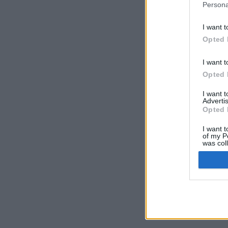
Persona
I want t
Opted 
I want t
Opted 
I want 
Advertis
Opted 
I want t
of my P
was col
Opted 