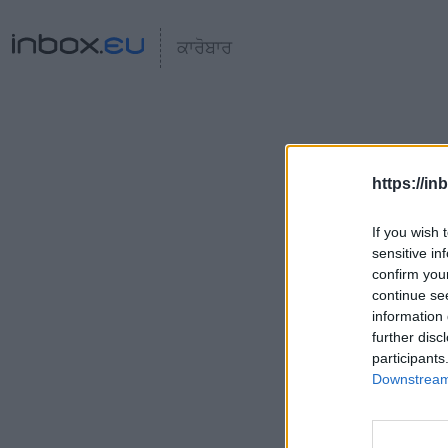
ਕਾਰੋਬਾਰ
https://in
If you wish 
sensitive in
confirm you
continue se
information 
further disc
participants
Downstream 